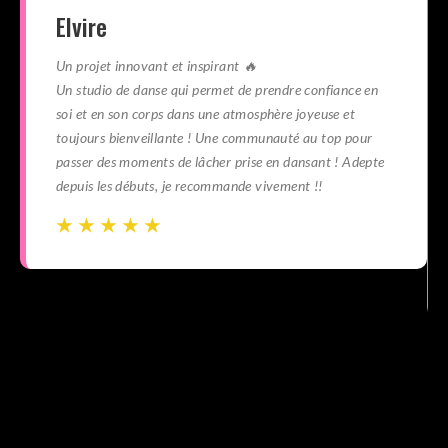
Elvire
Un projet innovant et inspirant 🔥
Un studio de danse qui permet de prendre confiance en
soi et en son corps dans une atmosphère joyeuse et
toujours bienveillante ! Une communauté au top pour
passer des moments de lâcher prise en dansant ! Adepte
depuis les débuts, je recommande vivement !!
☆
☆
☆
☆
☆
☆
☆
☆
☆
☆