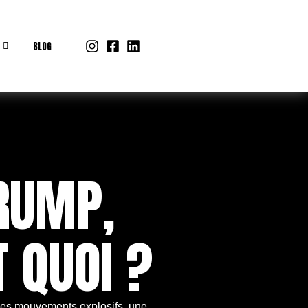
BLOG
RUMP,
T QUOI ?
des mouvements explosifs, une