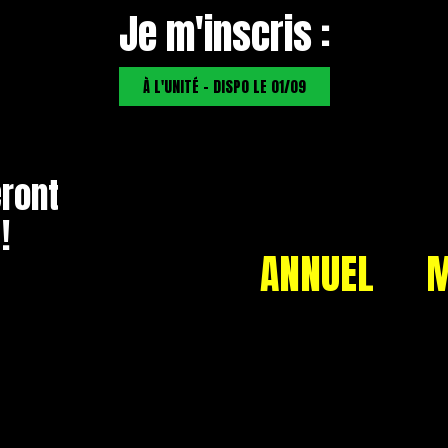
Je m'inscris :
À L'UNITÉ - DISPO LE 01/09
ront
!
ANNUEL
M