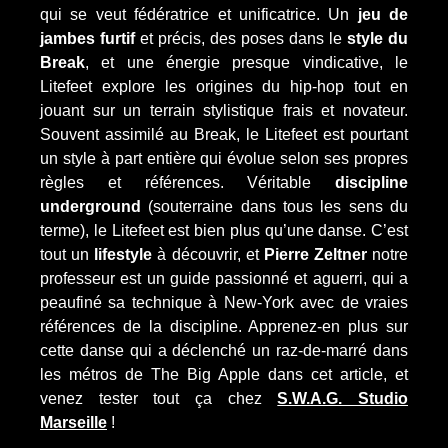
qui se veut fédératrice et unificatrice. Un
jeu de
jambes furtif
et précis, des poses dans le
style du
Break
, et une énergie presque vindicative, le
Litefeet explore les origines du hip-hop tout en
jouant sur un terrain stylistique frais et novateur.
Souvent assimilé au Break, le Litefeet est pourtant
un style à part entière qui évolue selon ses propres
règles et références. Véritable
discipline
underground
(souterraine dans tous les sens du
terme), le Litefeet est bien plus qu’une danse. C’est
tout un
lifestyle
à découvrir, et
Pierre Zeltner
notre
professeur est un guide passionné et aguerri, qui a
peaufiné sa technique à New-York avec de vraies
références de la discipline. Apprenez-en plus sur
cette danse qui a déclenché un raz-de-marré dans
les métros de The Big Apple dans cet article, et
venez tester tout ça chez
S.W.A.G. Studio
Marseille
!